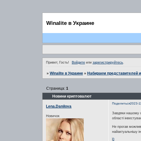
Winalite в Украине
Привет, Гость!
Войдите
или
зарегистрируйтесь
.
»
Winalite в Украине
»
Набираем представителей и
Страница:
1
Новини криптовалют
Поделиться
2023-1
Lena.Danilova
Завдяки нашому 
Новичок
області інвестуван
Не прогав можливі
найактуальнішу і
0