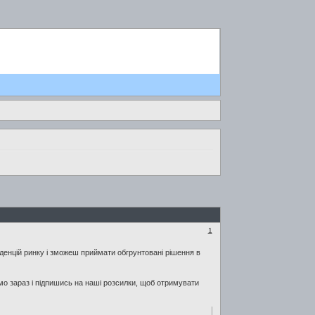
1
денцій ринку і зможеш приймати обгрунтовані рішення в
ямо зараз і підпишись на наші розсилки, щоб отримувати