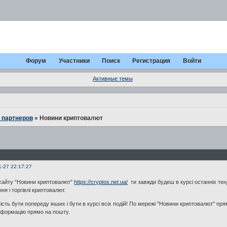
Форум
Участники
Поиск
Регистрация
Войти
Активные темы
 партнеров
»
Новини криптовалют
1-27 22:17:27
сайту "Новини криптовалют"
https://cryptos.net.ua/
ти завжди будеш в курсі останніх тен
ня і торгівлі криптовалют.
сть бути попереду інших і бути в курсі всіх подій! По мережі "Новини криптовалют" пр
нформацію прямо на пошту.