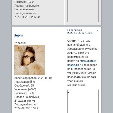
Позитив:
[+0/-0]
Провел на форуме:
Не определено
Последний визит:
2023-11-25 14:35:00
2
Поделиться
2023-11-25 12:19:42
Керри
Смотря что стало
Участник
причиной данного
заболевание. Нужно ее
лечить. Если это
например, из-за
паротита
https://parotit-i-
besplodie.ru/
то шансов
на выздоровление не
так уж и много. Можно
пробовать эко, но там
Зарегистрирован
: 2022-05-04
тоже шансы
Приглашений:
0
минимальные.
Сообщений:
25
Уважение:
[+0/-0]
0
Позитив:
[+0/-0]
Провел на форуме:
2 часа 25 минут
Последний визит:
2024-02-28 10:39:41