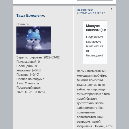
3
Поделиться
2023-11-25 14:37:17
Таша Ермоленко
Новичок
Машуля
написал(а):
Подскажите
как можно
вылечиться
от
бесплодия?
Зарегистрирован
: 2022-03-02
Приглашений:
0
Сообщений:
9
Уважение:
[+0/-0]
Всеми возможными
Позитив:
[+0/-0]
методами пробуйте.
Провел на форуме:
Многим помогают
1 час 2 минуты
травы, другие пьют
Последний визит:
таблетки и проходят
2023-11-28 10:16:54
физиотерапию и этого
порой бывает
достаточно, чтобы
забеременеть без
применения
вспомогательной
репродуктивной
медицины. Но увы, есть