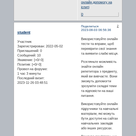
онлайн допомогу на
іспиті
0
2
Поделиться
2023-08-03 06:56:36
student
Використовуйте онлайн
Участник
тести та вправи, щоб
Зарегистрирован
: 2022-05-02
перевірити свої знання
Приглашений:
0
та виявити слабкі місця.
Сообщений:
10
Уважение:
[+0/-0]
Розгляньте можливість
Позитив:
[+0/-0]
знайти онлайн
Провел на форуме:
репетитора з предмету,
1 час 3 минуты
який ви вивчаєте. Вони
Последний визит:
зможуть допомогти
2023-11-26 03:48:51
зрозуміти складні теми
та відповісти на ваші
питання.
Використовуйте онлайн
підручники та навчальні
матеріали, які можуть
бути доступні на сайтах
навчальних закладів
або інших ресурсах.