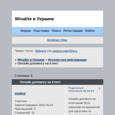
Winalite в Украине
Форум
Участники
Поиск
Регистрация
Войти
Активные темы
Привет, Гость!
Войдите
или
зарегистрируйтесь
.
»
Winalite в Украине
»
Интересная информация
»
Онлайн допомогу на іспиті
Страница:
1
Онлайн допомогу на іспиті
1
Поделиться
2023-08-03 06:50:15
student
Онлайн допомога на
Участник
іспиті може бути
Зарегистрирован
: 2022-05-02
корисним інструментом
Приглашений:
0
для підготовки та
Сообщений:
10