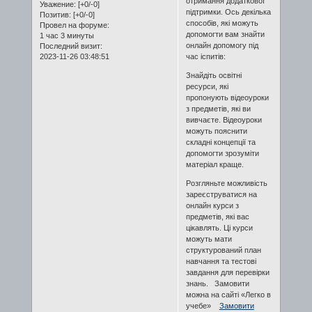
отримання додаткової
Уважение:
[+0/-0]
підтримки. Ось декілька
Позитив:
[+0/-0]
способів, які можуть
Провел на форуме:
допомогти вам знайти
1 час 3 минуты
онлайн допомогу під
Последний визит:
2023-11-26 03:48:51
час іспитів:
Знайдіть освітні
ресурси, які
пропонують відеоуроки
з предметів, які ви
вивчаєте. Відеоуроки
можуть пояснити
складні концепції та
допомогти зрозуміти
матеріал краще.
Розгляньте можливість
зареєструватися на
онлайн курси з
предметів, які вас
цікавлять. Ці курси
можуть мати
структурований план
навчання та тестові
завдання для перевірки
знань. Замовити
можна на сайті «Легко в
учебе»
Замовити