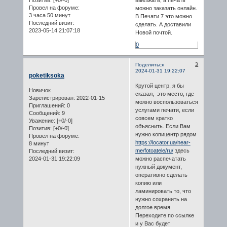
Провел на форуме:
можно заказать онлайн.
3 часа 50 минут
В Печати 7 это можно
Последний визит:
сделать. А доставили
2023-05-14 21:07:18
Новой почтой.
0
3
Поделиться
2024-01-31 19:22:07
poketiksoka
Крутой центр, я бы
Новичок
сказал, это место, где
Зарегистрирован
: 2022-01-15
можно воспользоваться
Приглашений:
0
услугами печати, если
Сообщений:
9
совсем кратко
Уважение:
[+0/-0]
объяснить. Если Вам
Позитив:
[+0/-0]
нужно копицентр рядом
Провел на форуме:
https://locator.ua/near-
8 минут
me/fotoatele/ru/
здесь
Последний визит:
2024-01-31 19:22:09
можно распечатать
нужный документ,
оперативно сделать
копию или
ламинировать то, что
нужно сохранить на
долгое время.
Переходите по ссылке
и у Вас будет