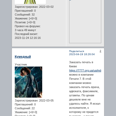
Зарегистрирован
: 2022-03-02
Приглашений:
0
Сообщений:
32
Уважение:
[+0/-0]
Позитив:
[+0/-0]
Провел на форуме:
3 часа 49 минут
Последний визит:
2023-11-24 12:16:16
2
Поделиться
2023-04-19 18:26:04
Кумедный
Заказать печать в
Участник
Киеве
https://7777.org.ua/ua/index.html
можно в компании
Печати 7. В этой
компании можно
заказать печать врача,
адвоката, факсимиле,
штампы. По ценам
дешевле мне не
Зарегистрирован
: 2022-03-05
удалось найти. Я искал
Приглашений:
0
исполнителя, к
Сообщений:
22
которому не придется
Уважение:
[+0/-0]
Позитив:
[+0/-0]
выезжать, а печать