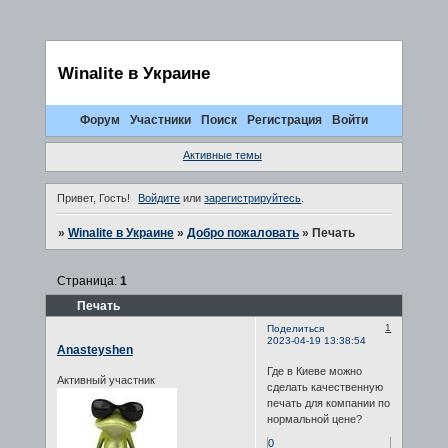
Winalite в Украине
Форум
Участники
Поиск
Регистрация
Войти
Активные темы
Привет, Гость!
Войдите
или
зарегистрируйтесь
.
»
Winalite в Украине
»
Добро пожаловать
»
Печать
Страница:
1
Печать
1
Поделиться
2023-04-19 13:38:54
Аnasteyshen
Где в Киеве можно
Активный участник
сделать качественную
печать для компании по
нормальной цене?
0