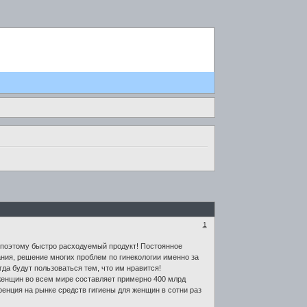
1
 поэтому быстро расходуемый продукт! Постоянное
ания, решение многих проблем по гинекологии именно за
гда будут пользоваться тем, что им нравится!
женщин во всем мире составляет примерно 400 млрд
енция на рынке средств гигиены для женщин в сотни раз