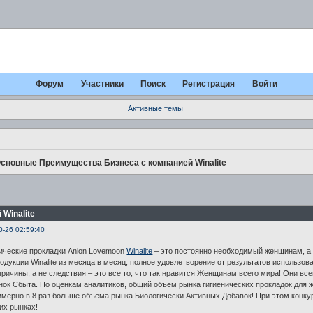
Форум
Участники
Поиск
Регистрация
Войти
Активные темы
сновные Преимущества Бизнеса с компанией Winalite
Winalite
0-26 02:59:40
ические прокладки Anion Lovemoon
Winalite
– это постоянно необходимый женщинам, а
одукции Winalite из месяца в месяц, полное удовлетворение от результатов использов
причины, а не следствия – это все то, что так нравится Женщинам всего мира! Они все
к Сбыта. По оценкам аналитиков, общий объем рынка гигиенических прокладок для 
имерно в 8 раз больше объема рынка Биологически Активных Добавок! При этом конкур
гих рынках!