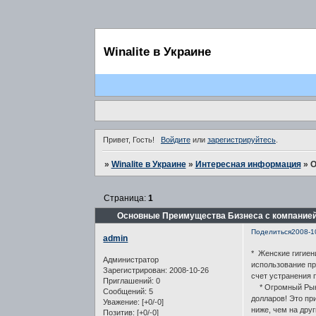
Winalite в Украине
Привет, Гость!
Войдите
или
зарегистрируйтесь
.
»
Winalite в Украине
»
Интересная информация
»
О
Страница:
1
Основные Преимущества Бизнеса с компанией 
Поделиться
2008-1
admin
* Женские гигиен
Администратор
использование пр
Зарегистрирован
: 2008-10-26
счет устранения 
Приглашений:
0
* Огромный Рыно
Сообщений:
5
долларов! Это пр
Уважение:
[+0/-0]
ниже, чем на дру
Позитив:
[+0/-0]