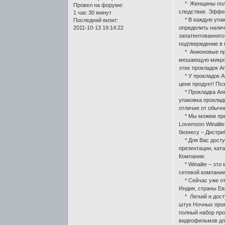
* Женщины получа
Провел на форуме:
следствие. Эффек
1 час 30 минут
* В каждую упак
Последний визит:
2011-10-13 19:14:22
определить налич
запатентованного
подтверждение в 
* Анионовые прок
мешающую микроба
этих прокладок A
* У прокладок An
цене продукт! По
* Прокладка Anio
упаковка прокла
отличие от обычн
* Мы можем пред
Lovemoon Winalit
бизнесу – Дистр
* Для Вас доступ
презентации, кат
Компании.
* Winalite – это
сетевой компании 
* Сейчас уже отк
Индия, страны Ев
* Легкий и досту
штук Ночных прок
полный набор пр
видеофильмов для