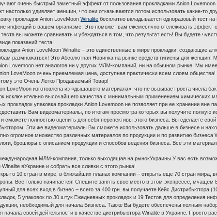
ют очень быстрый заметный эффект от пользования прокладками Anion Lovemoon Win
т настолько удивляет женщин, что они отказываются потом использовать какие-то др
овку прокладок Anion LoveMoon
Winalite
бесплатно вкладывается одноразовый тест на 
ие инфекций в вашем организме. Это поможет вам ежемесячно отслеживать эффект о
 теста вы можете сравнивать и убеждаться в том, что результат есть! Вы будете чувс
виде показаний теста!
ладки Anion LoveMoon Winalite – это единственные в мире прокладки, создающие ат
м размножаться! Это Абсолютная Новинка на рынке средств гигиены для женщин! Мир
nion Lovemoon нет аналогов ни у других МЛМ-компаний, ни на обычном рынке! Мы име
ion LoveMoon очень приемлемая цена, доступная практически всем слоям общества!
этому это Очень Легко Продаваемый Товар!
n LoveMoon изготовлена из «дышашего материала», что не вызывает роста числа бакт
док исключительно высочайшего качества с минимальным применением химических ма
ых прокладок упаковка прокладки Anion Lovemoon не позволяет при ее хранении вне п
оставить Вам видеоматериалы, по итогам просмотра которых вы получите полную 
e и сможете полностью оценить для себя перспективы этого бизнеса. Вы сделаете сво
ибьютором. Эти же видеоматериалы Вы сможете использовать дальше в бизнесе и нах
но огромное множество различных материалов по продукции и по развитию бизнеса Wi
алоги, брошюры с описанием продукции и способов ведения бизнеса. Все эти матери
 международная МЛМ-компания, только выходящая на рынокУкраины У вас есть возмо
Winalite вУкраине и собрать все сливки с этого рынка!
рыто 10 стран в мире, в ближайших планах компании – открыть еще 70 стран мира, в
ропы. Все только начинается! Спешите занять свое место в этом экспрессе, мчащем В
пный для всех вход в бизнес – всего за 400 грн. вы получаете Кейс Дистрибьютора (10
ладок, 5 упаковок по 30 штук Ежедневных прокладок и 19 Тестов для определения инфек
одукции, необходимый для начала Бизнеса. Также Вы будете обеспечены полным набо
 начала своей дейтельности в качестве дистрибьютора Winalite в Украине. Просто рас