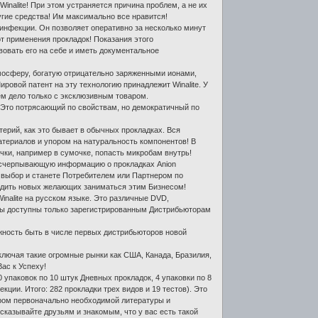
alite! При этом устраняется причина проблем, а не их
угие средства! Им максимально все нравится!
инфекции. Он позволяет оперативно за несколько минут
т применения прокладок! Показания этого
твовать его на себе и иметь документальное
мосферу, богатую отрицательно заряженными ионами,
овой патент на эту технологию принадлежит Winalite. У
ем дело только с эксклюзивным товаром.
 Это потрясающий по свойствам, но демократичный по
ерий, как это бывает в обычных прокладках. Вся
териалов и упором на натуральность компонентов! В
ачки, например в сумочке, попасть микробам внутрь!
исчерпывающую информацию о прокладках Anion
й выбор и станете Потребителем или Партнером по
одить новых желающих заниматься этим Бизнесом!
nalite на русском языке. Это различные DVD,
алы доступны только зарегистрированным Дистрибьюторам
жность быть в числе первых дистрибьюторов новой
ключая такие огромные рынки как США, Канада, Бразилия,
ас к Успеху!
 упаковок по 10 штук Дневных прокладок, 4 упаковки по 8
ции. Итого: 282 прокладки трех видов и 19 тестов). Это
ром первоначально необходимой литературы и
сказывайте друзьям и знакомым, что у вас есть такой