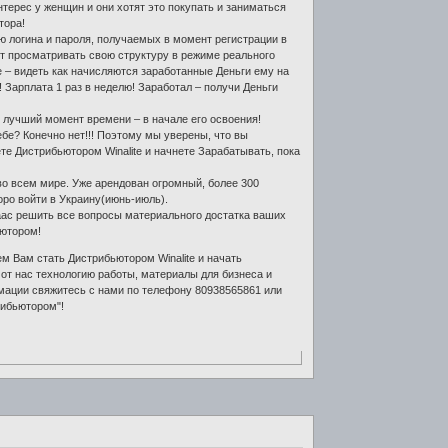
нтерес у женщин и они хотят это покупать и заниматься
тора!
ю логина и пароля, получаемых в момент регистрации в
ет просматривать свою структуру в режиме реального
е – видеть как начисляются заработанные Деньги ему на
 Зарплата 1 раз в неделю! Заработал – получи Деньги
 лучший момент времени – в начале его освоения!
бе? Конечно нет!!! Поэтому мы уверены, что вы
те Дистрибьютором Winalite и начнете Зарабатывать, пока
 во всем мире. Уже арендован огромный, более 300
оро войти в Украину(июнь-июль).
аас решить все вопросы материального достатка ваших
ьютором!
ем Вам стать Дистрибьютором Winalite и начать
 от нас технологию работы, материалы для бизнеса и
мации свяжитесь с нами по телефону 80938565861 или
рибьютором"!