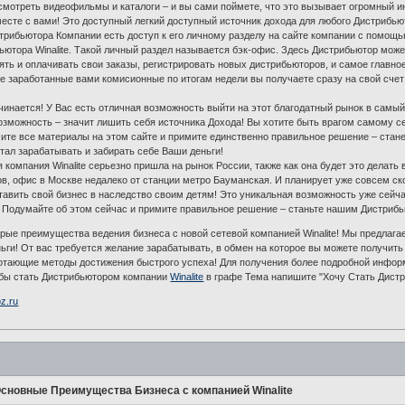
осмотреть видеофильмы и каталоги – и вы сами поймете, что это вызывает огромный и
есте с вами! Это доступный легкий доступный источник дохода для любого Дистрибью
рибьютора Компании есть доступ к его личному разделу на сайте компании с помощь
ьютора Winalite. Такой личный раздел называется бэк-офис. Здесь Дистрибьютор мож
ть и оплачивать свои заказы, регистрировать новых дистрибьюторов, и самое главно
се заработанные вами комисионные по итогам недели вы получаете сразу на свой счет!
инается! У Вас есть отличная возможность выйти на этот благодатный рынок в самый
озможность – значит лишить себя источника Дохода! Вы хотите быть врагом самому се
ите все материалы на этом сайте и примите единственно правильное решение – стане
стал зарабатывать и забирать себе Ваши деньги!
компания Winalite серьезно пришла на рынок России, также как она будет это делать
в, офис в Москве недалеко от станции метро Бауманская. И планирует уже совсем ск
вить свой бизнес в наследство своим детям! Это уникальная возможность уже сейч
 Подумайте об этом сейчас и примите правильное решение – станьте нашим Дистриб
орые преимущества ведения бизнеса с новой сетевой компанией Winalite! Мы предлага
ьги! От вас требуется желание зарабатывать, в обмен на которое вы можете получить
отающие методы достижения быстрого успеха! Для получения более подробной инфор
обы стать Дистрибьютором компании
Winalite
в графе Тема напишите "Хочу Стать Дист
oz.ru
сновные Преимущества Бизнеса с компанией Winalite