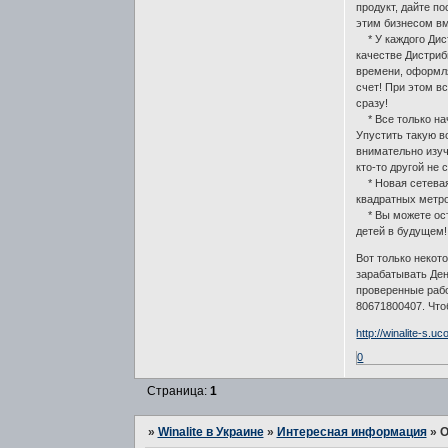
продукт, дайте п
этим бизнесом вм
* У каждого Дист
качестве Дистриб
времени, оформля
счет! При этом в
сразу!
* Все только нач
Упустить такую в
внимательно изуч
кто-то другой не 
* Новая сетевая 
квадратных метро
* Вы можете оста
детей в будущем!
Вот только некот
зарабатывать Ден
проверенные раб
80671800407. Чт
http://winalite-s.uc
0
Страница:
1
»
Winalite в Украине
»
Интересная информация
»
О