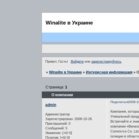
Winalite в Украине
Привет, Гость!
Войдите
или
зарегистрируйтесь
.
»
Winalite в Украине
»
Интересная информация
»
О
Страница:
1
О компании
Поделиться
2008-1
admin
Компания, котора
Администратор
Уникальный проду
Зарегистрирован
: 2008-10-26
Встречайте и зна
Приглашений:
0
компании «Винала
Сообщений:
5
Commrrce Co. Ltd
Уважение:
[+0/-0]
позиции в област
Позитив:
[+0/-0]