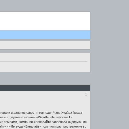
1
нтуиции и дальновидности, господин Чэнь Хуайдэ (глава
 создании компаний «Winalite Internatioonal E-
сными темпами, компания «Виналайт» завоевала лидирующие
йт» и «Легенда «Виналайт» получили распространение во