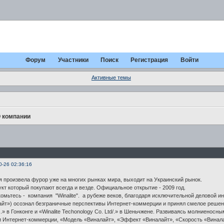
Форум
Участники
Поиск
Регистрация
Войти
Активные темы
 компании
0-26 02:36:16
я произвела фурор уже на многих рынках мира, выходит на Украинский рынок.
кт который покупают всегда и везде. Официальное открытие - 2009 год.
комьтесь - компания "Winalite". а рубеже веков, благодаря исключительной деловой и
йт») осознал безграничные перспективы Интернет-коммерции и принял смелое решение о
..» в Гонконге и «Winalite Techonology Co. Ltd/.» в Шеньчжене. Развиваясь молниено
и Интернет-коммерции, «Модель «Виналайт», «Эффект «Виналайт», «Скорость «Винала