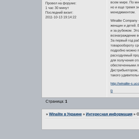
всем мире. По мн
Провел на форуме:
но и еще тремя 
1 час 30 минут
менеджментом.
Последний визит:
2011-10-13 19:14:22
Winalite Соmраnу
женщин и детей. 
и за рубежом. Эт
вознаграждение в
За первый год ра
товарообороту ср
подробно можно п
расходуемый про
для получения от
обеспеченными лю
Дистрибьютором, 
такого удивитель
http://winalite-s.uc
0
Страница:
1
»
Winalite в Украине
»
Интересная информация
»
О