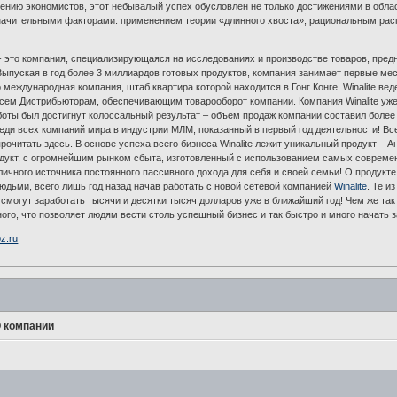
ению экономистов, этот небывалый успех обусловлен не только достижениями в област
значительными факторами: применением теории «длинного хвоста», рациональным ра
 - это компания, специализирующаяся на исследованиях и производстве товаров, пре
Выпуская в год более 3 миллиардов готовых продуктов, компания занимает первые места
о международная компания, штаб квартира которой находится в Гонг Конге. Winalite в
сем Дистрибьюторам, обеспечивающим товарооборот компании. Компания Winalite уже 
боты был достигнут колоссальный результат – объем продаж компании составил более
еди всех компаний мира в индустрии МЛМ, показанный в первый год деятельности! Все 
рочитать здесь. В основе успеха всего бизнеса Winalite лежит уникальный продукт – 
дукт, с огромнейшим рынком сбыта, изготовленный с использованием самых соврем
личного источника постоянного пассивного дохода для себя и своей семьи! О продукт
дьми, всего лишь год назад начав работать с новой сетевой компанией
Winalite
. Те и
смогут заработать тысячи и десятки тысяч долларов уже в ближайший год! Чем же так п
ного, что позволяет людям вести столь успешный бизнес и так быстро и много начать
oz.ru
 компании