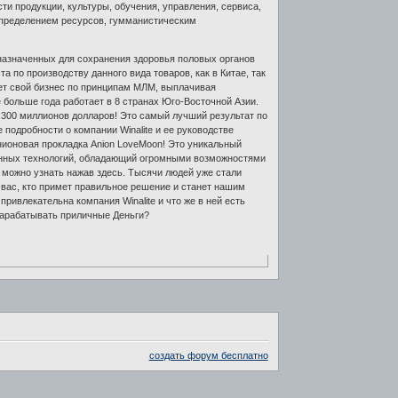
и продукции, культуры, обучения, управления, сервиса,
спределением ресурсов, гумманистическим
дназначенных для сохранения здоровья половых органов
 по производству данного вида товаров, как в Китае, так
едет свой бизнес по принципам МЛМ, выплачивая
больше года работает в 8 странах Юго-Восточной Азии.
 300 миллионов долларов! Это самый лучший результат по
подробности о компании Winalite и ее руководстве
Анионовая прокладка Anion LoveMoon! Это уникальный
енных технологий, обладающий огромными возможностями
е можно узнать нажав здесь. Тысячи людей уже стали
з вас, кто примет правильное решение и станет нашим
ривлекательна компания Winalite и что же в ней есть
 зарабатывать приличные Деньги?
создать форум бесплатно